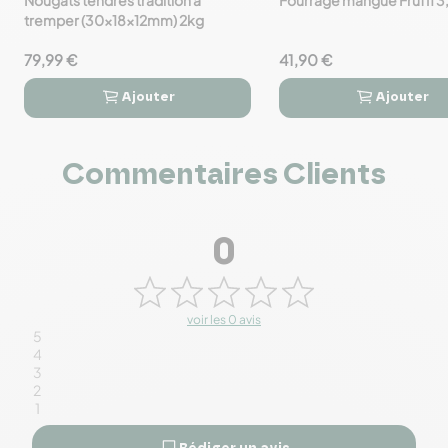
favorite_border
favorite_border
tremper (30x18x12mm) 2kg
79,99 €
41,90 €
Ajouter
Ajouter




Commentaires Clients
0
voir les 0 avis
5
4
3
2
1