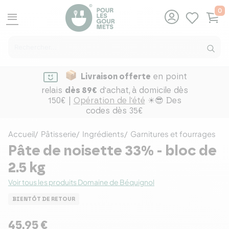
0
menu
Livraison offerte
en point
relais
dès 89€
d'achat,
à domicile dès
150€ |
Opération de l'été
☀😎 Des
codes dès 35€
Accueil
Pâtisserie
Ingrédients
Garnitures et fourrages
Pâte de noisette 33% - bloc de
2.5 kg
Voir tous les produits Domaine de Béquignol
BIENTÔT DE RETOUR
45,95 €