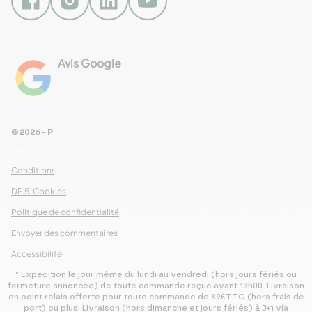
Avis Google
4.8
Voir les 461 avis
© 2026 - Pour Les Gourmets
arrow_drop_down
Conditions Générales de Ventes
DP.5. Cookies
Politique de confidentialité
Envoyer des commentaires
Accessibilité
* Expédition le jour même du lundi au vendredi (hors jours fériés ou
fermeture annoncée) de toute commande reçue avant 13h00. Livraison
en point relais offerte pour toute commande de 89€TTC (hors frais de
port) ou plus. Livraison (hors dimanche et jours fériés) à J+1 via