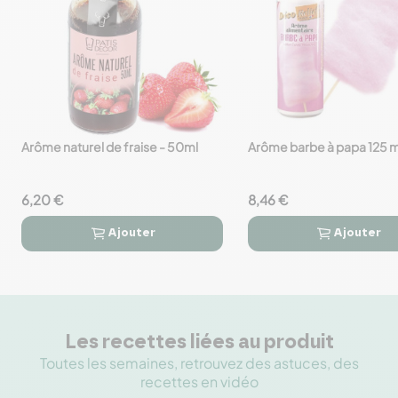
Arôme naturel de fraise - 50ml
Arôme barbe à papa 125 
favorite_border
favorite_border
6,20 €
8,46 €
Ajouter
Ajouter




Les recettes liées au produit
Toutes les semaines, retrouvez des astuces, des
recettes en vidéo