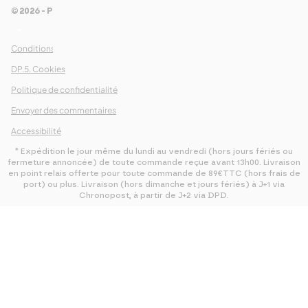
© 2026 - Pour Les Gourmets
arrow_drop_down
Conditions Générales de Ventes
DP.5. Cookies
Politique de confidentialité
Envoyer des commentaires
Accessibilité
* Expédition le jour même du lundi au vendredi (hors jours fériés ou
fermeture annoncée) de toute commande reçue avant 13h00. Livraison
en point relais offerte pour toute commande de 89€TTC (hors frais de
port) ou plus. Livraison (hors dimanche et jours fériés) à J+1 via
Chronopost, à partir de J+2 via DPD.