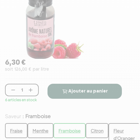
6,30 €
soit 126,00 € par litre


Ajouter au panier
6 articles en stock
Saveur
Framboise
:
Fraise
Menthe
Framboise
Citron
Fleur
d'Oranger