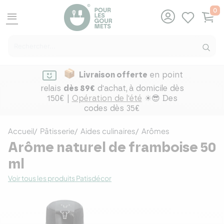
0
menu
Livraison offerte
en point
relais
dès 89€
d'achat,
à domicile dès
150€ |
Opération de l'été
☀😎 Des
codes dès 35€
Accueil
Pâtisserie
Aides culinaires
Arômes
Arôme naturel de framboise 50
ml
Voir tous les produits Patisdécor