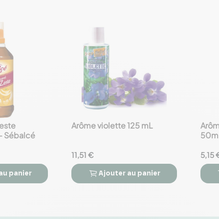
zeste
Arôme violette 125 mL
Arôme
favorite_border
favorite_border
 - Sébalcé
50m
11,51 €
5,15 
au panier
Ajouter
au panier


