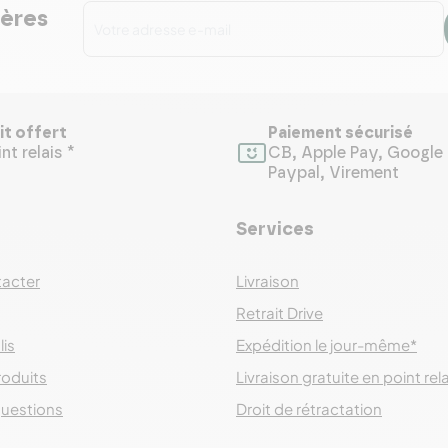
ières
it offert
Paiement sécurisé
nt relais *
CB, Apple Pay, Google 
Paypal, Virement
Services
acter
Livraison
Retrait Drive
lis
Expédition le jour-même*
roduits
Livraison gratuite en point rel
questions
Droit de rétractation