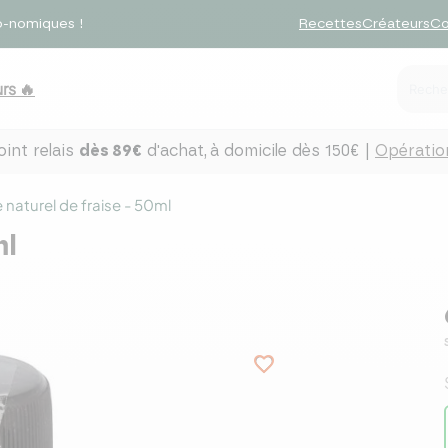
o-nomiques !
Recettes
Créateurs
Co
rs 🔥
int relais
dès 89€
d'achat,
à domicile dès 150€ |
Opération
naturel de fraise - 50ml
ml
favorite_border