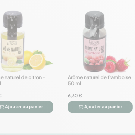
 naturel de citron -
Arôme naturel de framboise
favorite_border
l
50 ml
€
6,30 €
Ajouter
au panier
Ajouter
au panier


