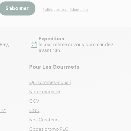
S’abonner
Politique de confidentialité
Expédition
Pay,
le jour même si vous commandez
avant 13h
Pour Les Gourmets
Qui sommes-nous ?
Notre magasin
CGV
ais*
CGU
Nos Créateurs
Codes promo PLG