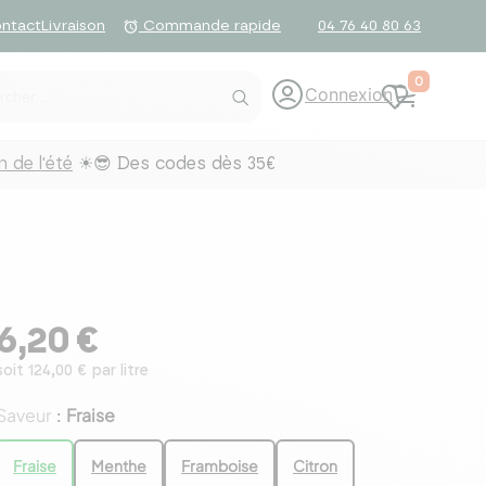
ntact
Livraison
04 76 40 80 63
alarm
Commande rapide
0
Connexion
 de l'été
☀😎 Des codes dès 35€
6,20 €
soit 124,00 € par litre
Saveur
Fraise
:
Fraise
Menthe
Framboise
Citron