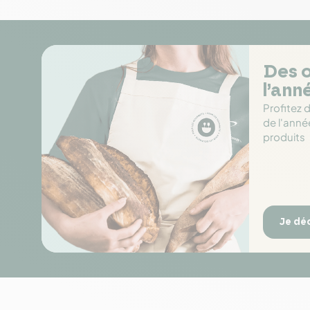
Des o
l’ann
Profitez 
de l'anné
produits
Je dé