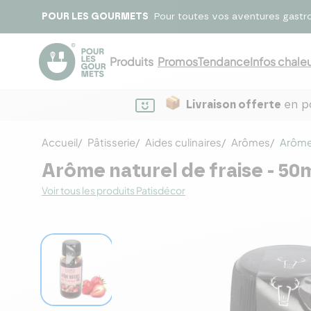
POUR LES GOURMETS
Pour toutes vos aventures gastr
Produits
Promos
Tendance
Infos chaleu
Livraison offerte
en po
Accueil
Pâtisserie
Aides culinaires
Arômes
Arôme 
Arôme naturel de fraise - 50
Voir tous les produits Patisdécor