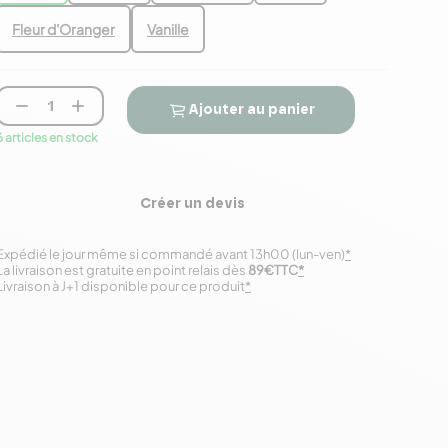
Fleur d'Oranger
Vanille


Ajouter au panier
6 articles en stock
Créer un devis
Expédié le jour même si commandé avant 13h00 (lun-ven)
*
La livraison est gratuite en point relais dès
89€TTC
*
Livraison à J+1 disponible pour ce produit
*