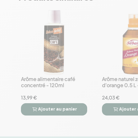
Arôme alimentaire café
Arôme naturel 
favorite_border
favorite_border
concentré - 120ml
d'orange 0.5 L
13,99 €
24,03 €
Ajouter
au panier
Ajouter



