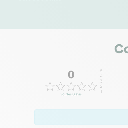
Co
5
0
4
3
2
1
voir les 0 avis