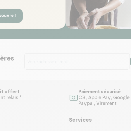
couvre !
ières
it offert
Paiement sécurisé
nt relais *
CB, Apple Pay, Google 
Paypal, Virement
Services