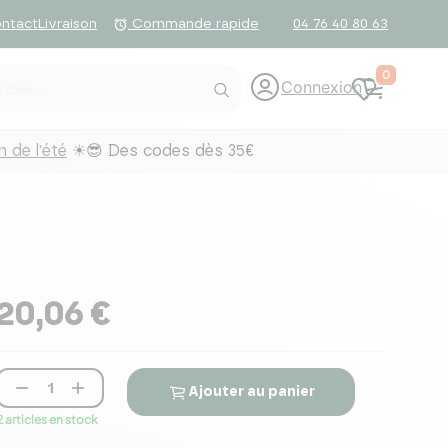
ntact
Livraison
04 76 40 80 63
alarm
Commande rapide
0
Connexion
 de l'été
☀😎 Des codes dès 35€
20,06 €


Ajouter au panier
2 articles en stock