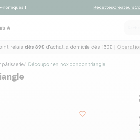
o-nomiques !
Recettes
Créateurs
Co
rs 🔥
int relais
dès 89€
d'achat,
à domicile dès 150€ |
Opération
 pâtisserie
Découpoir en inox bonbon triangle
iangle
favorite_border