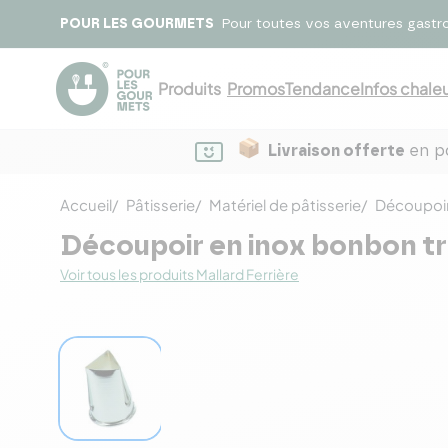
POUR LES GOURMETS
Pour toutes vos aventures gastr
Produits
Promos
Tendance
Infos chaleu
Livraison offerte
en po
Accueil
Pâtisserie
Matériel de pâtisserie
Découpoir
Découpoir en inox bonbon tr
Voir tous les produits Mallard Ferrière