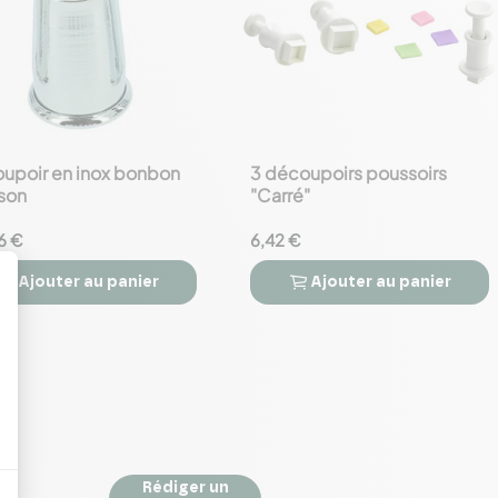
upoir en inox bonbon
3 découpoirs poussoirs
favorite_border
sson
"Carré"
6 €
6,42 €
Ajouter
au panier
Ajouter
au panier



Rédiger un