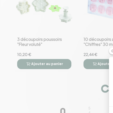
3 découpoirs poussoirs
10 découpoirs 
favorite_border
favorite_border
"Fleur voluté"
"Chiffres" 30 
10,20 €
22,44 €
Ajouter
au panier
Ajouter




Co
5
0
4