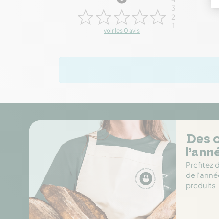
3
2
1
voir les 0 avis
Des o
l’ann
Profitez 
de l'anné
produits