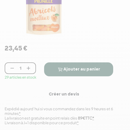
23,45 €


Ajouter au panier
29 articles en stock
Créer un devis
Expédié aujourd’hui si vous commandez dans les 9 heures et 6
minutes
*
La livraison est gratuite en point relais dès
89€TTC
*
Livraison à J+1 disponible pour ce produit
*