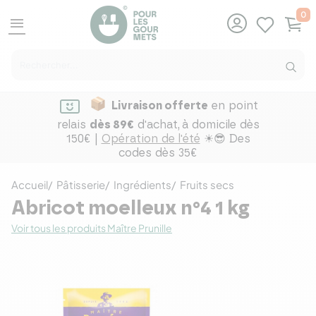
0
menu
Livraison offerte
en point
relais
dès 89€
d'achat,
à domicile dès
150€ |
Opération de l'été
☀😎 Des
codes dès 35€
Accueil
Pâtisserie
Ingrédients
Fruits secs
Abricot moelleux n°4 1 kg
Voir tous les produits Maître Prunille