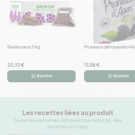
Raisins secs 3 kg
Pruneaux dénoyautés 44/
favorite_border
favorite_border
20,33 €
13,58 €
Ajouter
Ajouter




Les recettes liées au produit
Toutes les semaines, retrouvez des astuces, des
recettes en vidéo