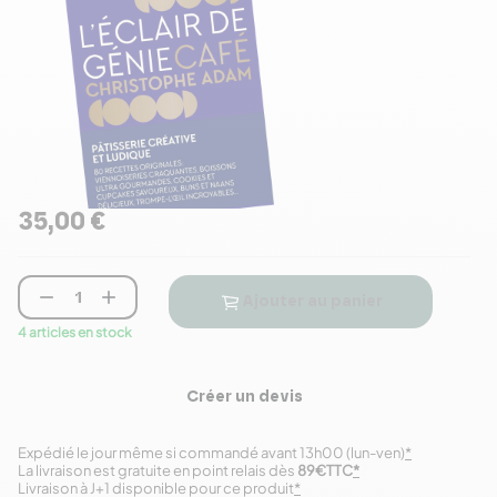
35,00 €


Ajouter au panier
4 articles en stock
Créer un devis
Expédié le jour même si commandé avant 13h00 (lun-ven)
*
La livraison est gratuite en point relais dès
89€TTC
*
Livraison à J+1 disponible pour ce produit
*