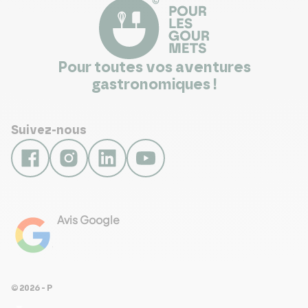
Pour toutes vos aventures
gastronomiques !
Suivez-nous
Avis Google
4.8
Voir les 461 avis
© 2026 - Pour Les Gourmets
arrow_drop_down