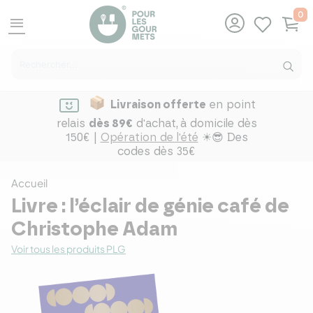
0
menu
Livraison offerte
en point
relais
dès 89€
d'achat,
à domicile dès
150€ |
Opération de l'été
☀😎 Des
codes dès 35€
Accueil
Livre : l’éclair de génie café de
Christophe Adam
Voir tous les produits PLG