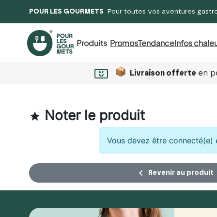
POUR LES GOURMETS
Pour toutes vos aventures gastr
Produits
Promos
Tendance
Infos chaleu
Livraison offerte
en po
Noter le produit

Vous devez être connecté(e) e

Revenir au produit