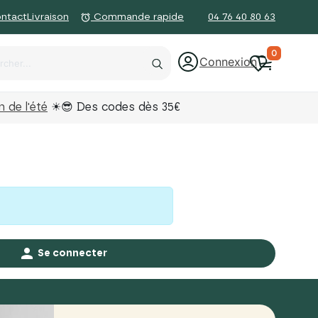
ntact
Livraison
04 76 40 80 63
alarm
Commande rapide
0
Connexion
 de l'été
☀😎 Des codes dès 35€

Se connecter