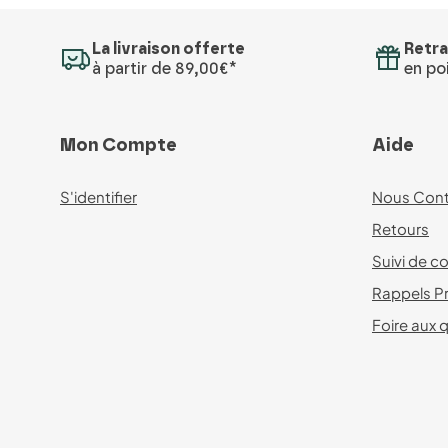
La livraison offerte
Retra
à partir de 89,00€*
en poi
Mon Compte
Aide
S'identifier
Nous Cont
Retours
Suivi de co
Rappels P
Foire aux 