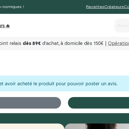
o-nomiques !
Recettes
Créateurs
Co
rs 🔥
int relais
dès 89€
d'achat,
à domicile dès 150€ |
Opération
t avoir acheté le produit pour pouvoir poster un avis.