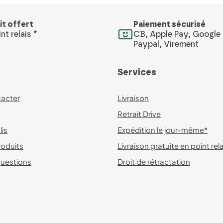
it offert
Paiement sécurisé
nt relais *
CB, Apple Pay, Google 
Paypal, Virement
Services
acter
Livraison
Retrait Drive
lis
Expédition le jour-même*
roduits
Livraison gratuite en point rel
questions
Droit de rétractation