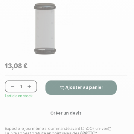
13,08 €


Ajouter au panier
1 article en stock
Créer un devis
Expédié le jour même si commandé avant 13h00 (lun-ven)
*
La livraison est gratuite en point relais dès
89€TTC
*