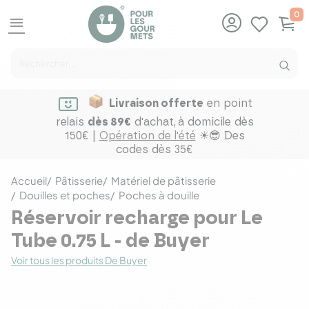
0
menu
Livraison offerte
en point
relais
dès 89€
d'achat,
à domicile dès
150€ |
Opération de l'été
☀😎 Des
codes dès 35€
Accueil
Pâtisserie
Matériel de pâtisserie
Douilles et poches
Poches à douille
Réservoir recharge pour Le
Tube 0.75 L - de Buyer
Voir tous les produits De Buyer