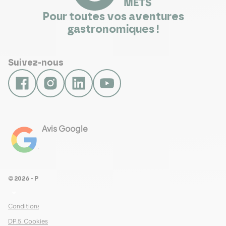
Pour toutes vos aventures
gastronomiques !
Suivez-nous
Avis Google
4.8
Voir les 461 avis
© 2026 - Pour Les Gourmets
arrow_drop_down
Conditions Générales de Ventes
DP.5. Cookies