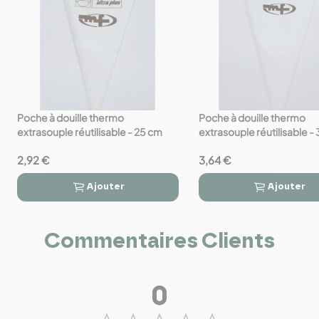
Poche à douille thermo
Poche à douille thermo
favorite_border
favorite_border
extrasouple réutilisable - 25 cm
extrasouple réutilisable -
2,92 €
3,64 €
Ajouter
Ajouter




Commentaires Clients
0