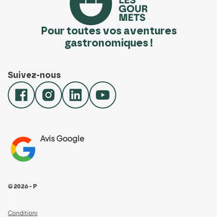
Pour toutes vos aventures
gastronomiques !
Suivez-nous
Avis Google
4.8
Voir les 461 avis
© 2026 - Pour Les Gourmets
arrow_drop_down
Conditions Générales de Ventes