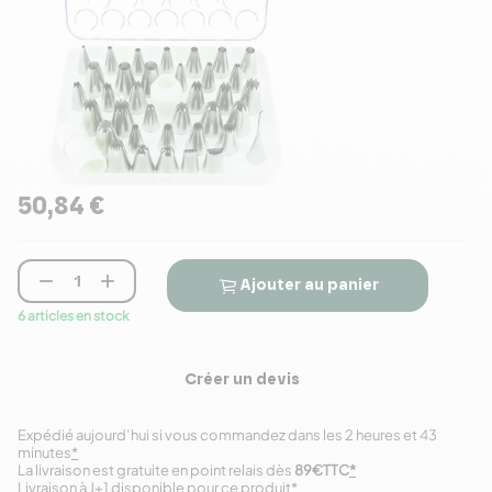
50,84 €


Ajouter au panier
6 articles en stock
Créer un devis
Expédié aujourd’hui si vous commandez dans les 2 heures et 43
minutes
*
La livraison est gratuite en point relais dès
89€TTC
*
Livraison à J+1 disponible pour ce produit
*