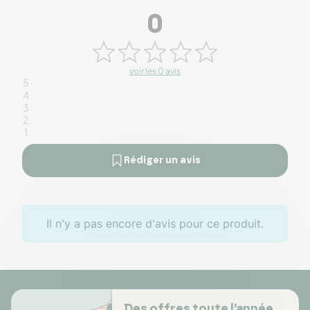
0
voir les 0 avis
5
4
3
2
1
Rédiger un avis
Il n'y a pas encore d'avis pour ce produit.
Des offres toute l’année