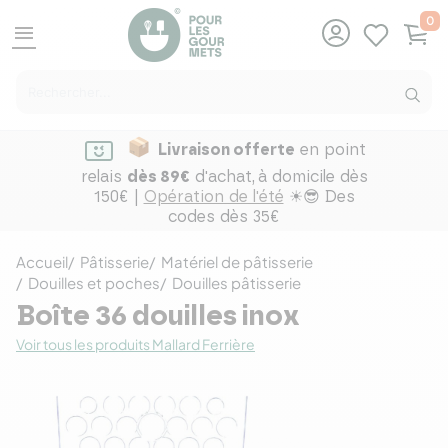
0
menu
Livraison offerte
en point
relais
dès 89€
d'achat,
à domicile dès
150€ |
Opération de l'été
☀😎 Des
codes dès 35€
Accueil
Pâtisserie
Matériel de pâtisserie
Douilles et poches
Douilles pâtisserie
Boîte 36 douilles inox
Voir tous les produits Mallard Ferrière