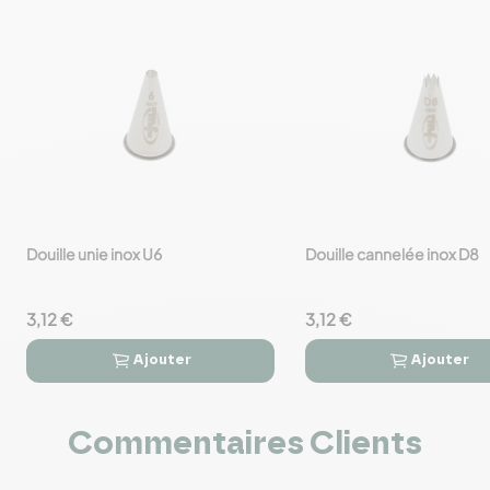
Douille unie inox U6
Douille cannelée inox D8
favorite_border
favorite_border
3,12 €
3,12 €
Ajouter
Ajouter




Commentaires Clients