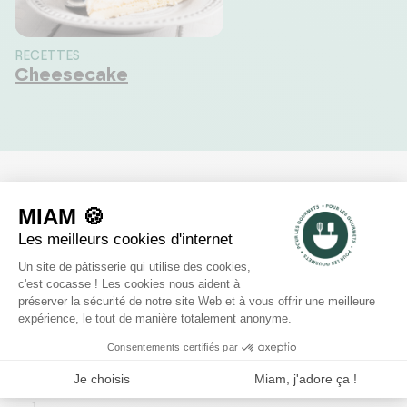
RECETTES
Cheesecake
Commentaires Clients
0
voir les 0 avis
5
4
3
2
1