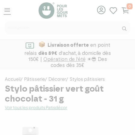
0
menu
Livraison offerte
en point
relais
dès 89€
d'achat,
à domicile dès
150€ |
Opération de l'été
☀😎 Des
codes dès 35€
Accueil
Pâtisserie
Décorer
Stylos pâtissiers
Stylo pâtissier vert goût
chocolat - 31 g
Voir tous les produits Patisdécor