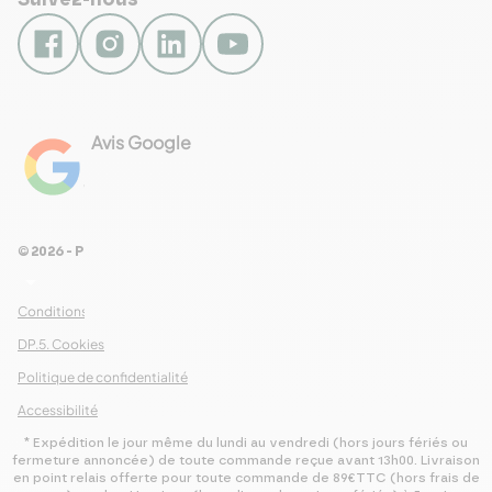
Suivez-nous
Avis Google
4.8
Voir les 461 avis
© 2026 - Pour Les Gourmets
arrow_drop_down
Conditions Générales de Ventes
DP.5. Cookies
Politique de confidentialité
Accessibilité
* Expédition le jour même du lundi au vendredi (hors jours fériés ou
fermeture annoncée) de toute commande reçue avant 13h00. Livraison
en point relais offerte pour toute commande de 89€TTC (hors frais de