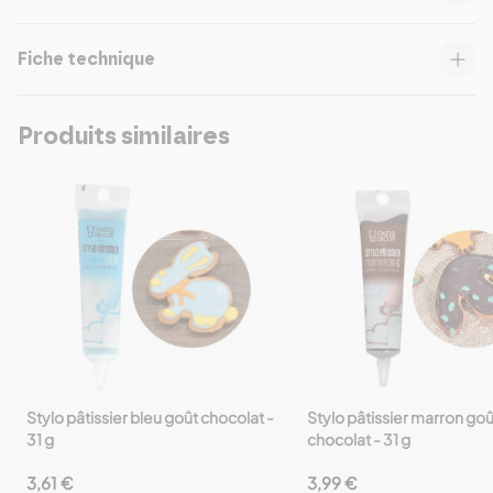
Fiche technique
Produits similaires
Stylo pâtissier bleu goût chocolat -
Stylo pâtissier marron goû
favorite_border
favorite_border
31 g
chocolat - 31 g
3,61 €
3,99 €