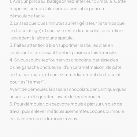
1. Avec un pinceau, badigeonnez l'intérieur du moule. Cette
étape est primordiale car indispensable pour un
démoulage facile.
2. Laissez quelques minutes au réfrigérateur (le temps que
le chocolat fige) et coulez le reste du chocolat, puis retirez
l'excédent à l'aide d'une spatule.
3. Faites attention à bien supprimer les bulles d'air en
soulevant et en laissant tomber plusieurs fois le moule.
4. Si vous souhaitez fourrer vos chocolats, garnissez les
d'une ganache onctueuse, d'un caramel maison, de pâte
de fruits ou autre, et coulez immédiatement du chocolat
pour les "fermer".
Avant de démouler, laissez les chocolats pendant quelques
heures au réfrigérateur avant de les démouler.
5. Pour démouler, placez votre moule à plat sur un plan de
travail puis enlever méticuleusement les coques du moule
en tirant les bords du moule à vous.