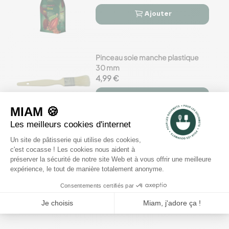
Ajouter


Pinceau soie manche plastique
30 mm
4,99 €
Ajouter


Moule chocolat oeuf lapin
surprise 15 cm - Cabrellon
24,44 €
Ajouter

