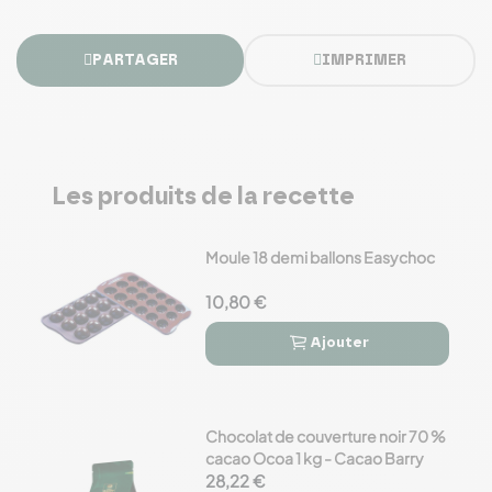
PARTAGER
IMPRIMER
Les produits de la recette
Moule 18 demi ballons Easychoc
10,80 €
Ajouter


Chocolat de couverture noir 70 %
cacao Ocoa 1 kg - Cacao Barry
28,22 €