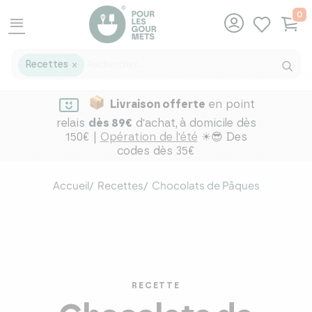
0
menu
Recettes
X
Livraison offerte
en point
relais
dès 89€
d'achat,
à domicile dès
150€ |
Opération de l'été
☀😎 Des
codes dès 35€
Accueil
Recettes
Chocolats de Pâques
RECETTE