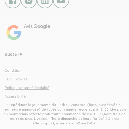
NEWSLETTER
Envie d’autres
recettes ?
Avis Google
Chaque semaine, nous vous
4.8
proposons une nouvelle recette dans
Voir les 461 avis
notre newsletter : inscrivez-vous
maintenant pour n’en manquer aucune
!
© 2026 - Pour Les Gourmets
arrow_drop_down
Conditions Générales de Ventes
S’abonner
DP.5. Cookies
Politique de confidentialité
Accessibilité
* Expédition le jour même du lundi au vendredi (hors jours fériés ou
fermeture annoncée) de toute commande reçue avant 13h00. Livraison
en point relais offerte pour toute commande de 89€TTC (hors frais de
port) ou plus. Livraison (hors dimanche et jours fériés) à J+1 via
Chronopost, à partir de J+2 via DPD.