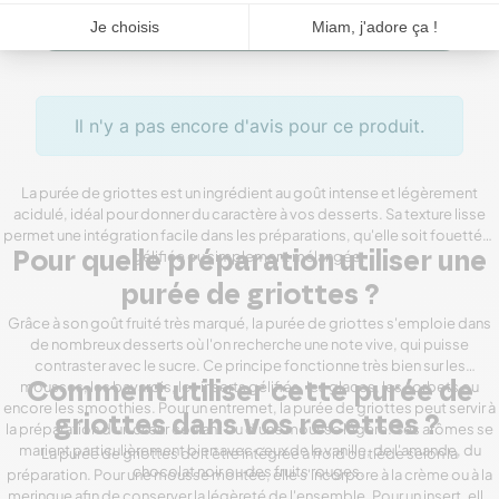
Rédiger un avis
Il n'y a pas encore d'avis pour ce produit.
La purée de griottes est un ingrédient au goût intense et légèrement
acidulé, idéal pour donner du caractère à vos desserts. Sa texture lisse
permet une intégration facile dans les préparations, qu'elle soit fouettée,
gélifiée ou simplement mélangée.
Pour quelle préparation utiliser une
purée de griottes ?
Grâce à son goût fruité très marqué, la purée de griottes s'emploie dans
de nombreux desserts où l'on recherche une note vive, qui puisse
contraster avec le sucre. Ce principe fonctionne très bien sur les
mousses, les bavarois, les inserts gélifiés, les glaces, les sorbets ou
Comment utiliser cette purée de
encore les smoothies. Pour un entremet, la purée de griottes peut servir à
griottes dans vos recettes ?
la préparation d'un cœur coulant ou d'une mousse légère. Ses arômes se
marient particulièrement bien avec ceux de la vanille, de l'amande, du
La purée de griottes doit être intégrée à froid ou tiède selon la
chocolat noir ou des fruits rouges.
préparation. Pour une mousse montée, elle s'incorpore à la crème ou à la
meringue afin de conserver la légèreté de l'ensemble. Pour un insert, elle