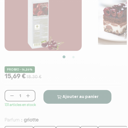
PROMO -14,26%
15,69 €
18.30 €


Ajouter au panier
131 articles en stock
Parfum
griotte
: