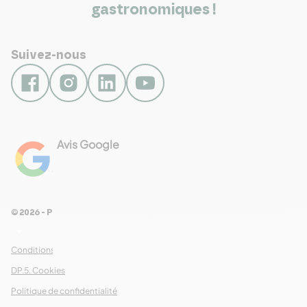
gastronomiques !
Suivez-nous
Avis Google
4.8
Voir les 461 avis
© 2026 - Pour Les Gourmets
arrow_drop_down
Conditions Générales de Ventes
DP.5. Cookies
Politique de confidentialité