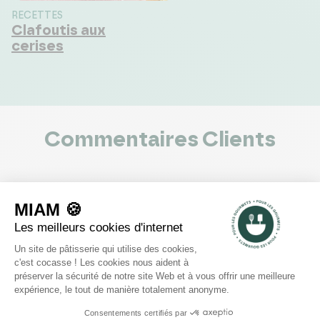
RECETTES
Clafoutis aux
cerises
Commentaires Clients
0
voir les 0 avis
5
4
3
2
1