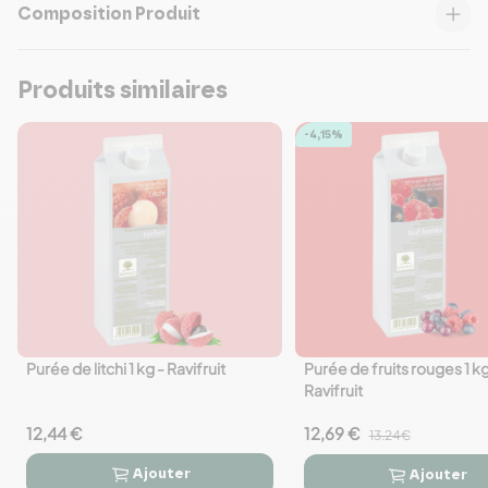
Composition Produit
Produits similaires
-4,15%
Purée de litchi 1 kg - Ravifruit
Purée de fruits rouges 1 kg
favorite_border
favorite_border
Ravifruit
12,44 €
12,69 €
13.24€
Ajouter
Ajouter