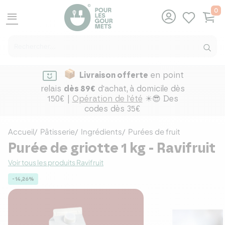
0
menu
Livraison offerte
en point
relais
dès 89€
d'achat,
à domicile dès
150€ |
Opération de l'été
☀😎 Des
codes dès 35€
Accueil
Pâtisserie
Ingrédients
Purées de fruit
Purée de griotte 1 kg - Ravifruit
Voir tous les produits Ravifruit
-14,26%